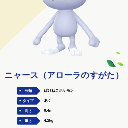
ニャース（アローラのすがた）
ばけねこポケモン
分類
あく
タイプ
0.4m
高さ
4.2kg
重さ