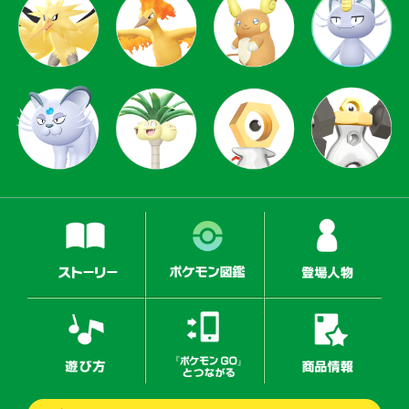
ストーリー
ポケモン図鑑
登場
遊び方
『ポケモンGO』とつなが
商品