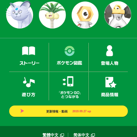
ストーリー
ポケモン図鑑
登場
遊び方
『ポケモンGO』とつなが
商品
更新情報・動画
2019.09.27
up
繁體中文
简体中文