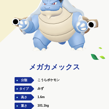
メガカメックス
こうらポケモン
分類
みず
タイプ
1.6m
高さ
101.1kg
重さ