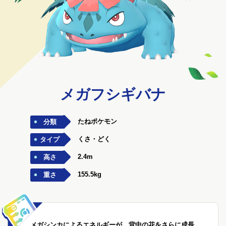
メガフシギバナ
たねポケモン
分類
くさ・どく
タイプ
2.4m
高さ
155.5kg
重さ
メガシンカによるエネルギーが、背中の花をさらに成長