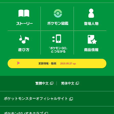
ストーリー
ポケモン図鑑
登場
遊び方
『ポケモンGO』とつなが
商品
更新情報・動画
2019.09.27
up
繁體中文
简体中文
ポケットモンスターオフィシャルサイト
ポケモンだいすきクラブ