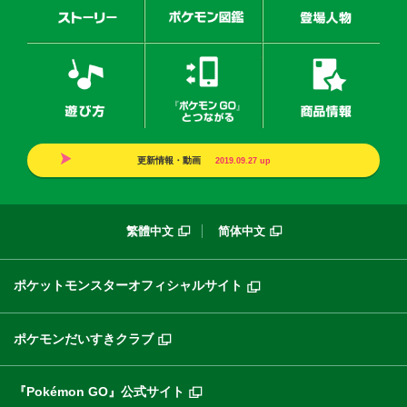
遊び方
『ポケモンGO』とつなが
商品
更新情報・動画
2019.09.27
up
繁體中文
简体中文
ポケットモンスターオフィシャルサイト
ポケモンだいすきクラブ
『Pokémon GO』公式サイト