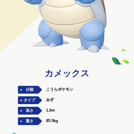
カメックス
こうらポケモン
分類
みず
タイプ
1.6m
高さ
85.5kg
重さ