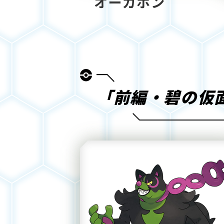
オーガポン
「前編・碧の仮