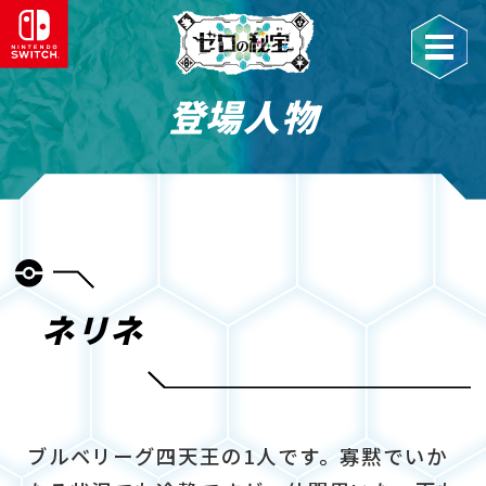
登場人物
ネリネ
ブルベリーグ四天王の1人です。寡黙でいか