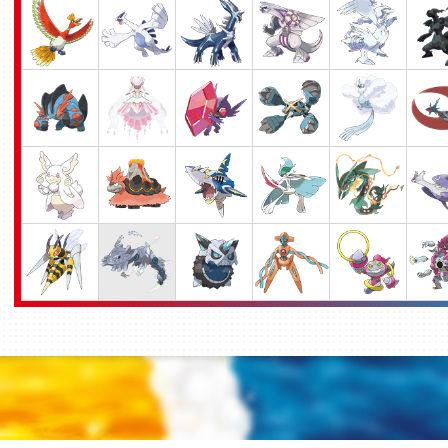
丈夫なアゴで岩を噛み砕き、地
む。その深さは１キロに達する
力と熱で鍛えられた体は、あら