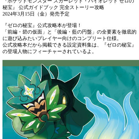
『ポケットモンスター スカーレット・バイオレット ゼロの
秘宝』 公式ガイドブック 完全ストーリー攻略
2024年3月15日（金）発売予定
『ゼロの秘宝』公式攻略本が登場！
「前編・碧の仮面」と「後編・藍の円盤」の全要素を徹底的
に遊び込みたいプレイヤー向けのコンプリート仕様。
公式攻略本だから掲載できる設定資料集は、『ゼロの秘宝』
の登場人物にフィーチャーされているよ。