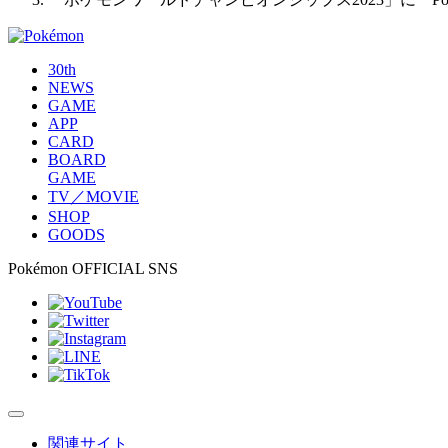
30th
NEWS
GAME
APP
CARD
BOARD
GAME
TV／MOVIE
SHOP
GOODS
Pokémon OFFICIAL SNS
関連サイト