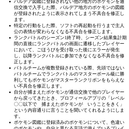
パルデア図鑑に登録されない他の地方のポケモンを通
信交換で入手した際、パルデア地方のポケモンの図鑑
が登録されたように表示されてしまう不具合を修正し
ます。
特定の行動をした際、ソフトの再起動を行うまで主人
公の表情が変わらなくなる不具合を修正します。
ランクバトルのシーズン1終了時、シーズン結果集計期
間の直後にランクバトルの画面に遷移したプレイヤー
において、ごほうびを受け取った後にエラーが発生
し、以降ランクバトルに参加できなくなる不具合を修
正します。
バトルチームが複数登録されている際、先頭ではない
バトルチームでランクバトルのマスターボール級に勝
利してもポケモンがマスターランクリボンをもらえな
い不具合を修正します。
自分が捕まえたポケモンが通信交換で他のプレイヤー
から戻ってきたとき、プロフィールアプリの「レベル
〇〇以下で 捕まえたポケモンが いうことをきく」
という内容通りに言うことを聞いてくれるようにしま
す。
ポケモン図鑑に登録済みのポケモンについて、色違い
のポケモンや、自分と異なる言語で遊んでいるプレイ