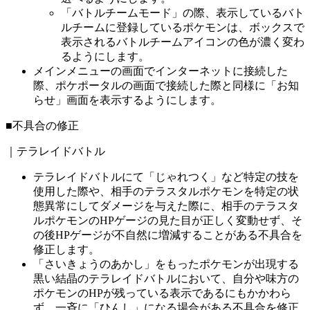
「バトルチームモード」の際、表示しているバト
ルチームに登録しているポケモンは、ボックスで
表示されるバトルチームアイコンの色が濃く変わ
るようにします。
メインメニューの画面でインターネットに接続した
際、ポケポータルの画面で接続した際と同様に「お知
らせ」画面を表示するようにします。
■不具合の修正
｜テラレイドバトル
テラレイドバトルにて「じゃれつく」など特定の技を
使用した際や、相手のテラスタルポケモンを特定の状
態異常にしてダメージを与えた際に、相手のテラスタ
ルポケモンのHPゲージの見た目が正しく変動せず、そ
の後HPゲージが不自然に増減することがある不具合を
修正します。
「さいきょうのあかし」をもったポケモンが出現する
黒い結晶のテラレイドバトルにおいて、自分や味方の
ポケモンのHPが残っている表示であるにもかかわら
ず、一斉に「ひんし」になる場合がある不具合を修正