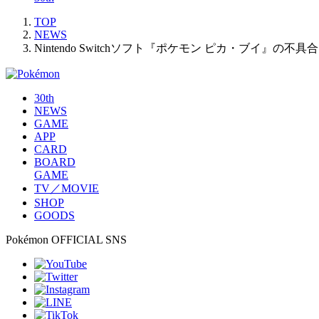
TOP
NEWS
Nintendo Switchソフト『ポケモン ピカ・ブイ』の不
30th
NEWS
GAME
APP
CARD
BOARD
GAME
TV／MOVIE
SHOP
GOODS
Pokémon OFFICIAL SNS