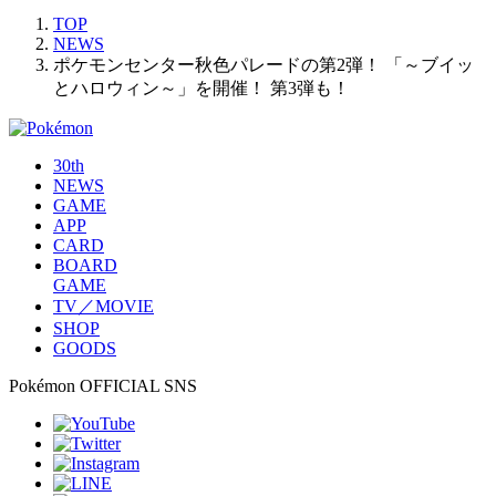
TOP
NEWS
ポケモンセンター秋色パレードの第2弾！ 「～ブイッ
とハロウィン～」を開催！ 第3弾も！
30th
NEWS
GAME
APP
CARD
BOARD
GAME
TV／MOVIE
SHOP
GOODS
Pokémon OFFICIAL SNS