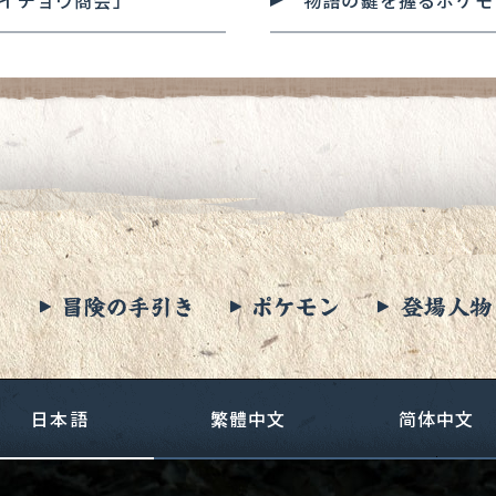
イチョウ商会」
物語の鍵を握るポケモ
日本語
繁體中文
简
体中文