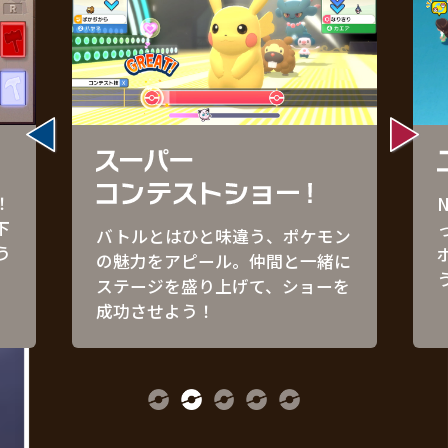
！
下
バトルとはひと味違う、ポケモン
う
の魅力をアピール。仲間と一緒に
ステージを盛り上げて、ショーを
成功させよう！