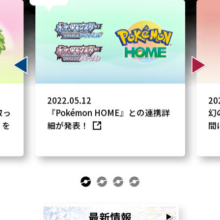
2022.05.12
20
取っ
『Pokémon HOME』との連携詳
幻
」を
細が発表！
間
最新情報