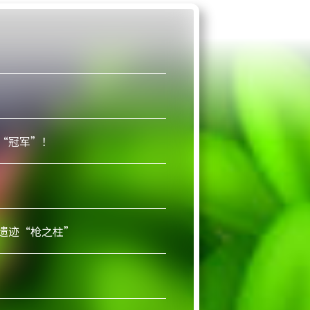
“冠军”！
遗迹“枪之柱”