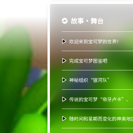
故事・舞台
欢迎来到宝可梦的世界！
完成宝可梦图鉴吧
神秘组织“银河队”
传说的宝可梦“帝牙卢卡”、
随时间和星期而变化的神奥地