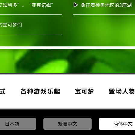
艾姆利多”、“亚克诺姆”
象征着神奥地区的3座湖
的宝可梦们
日本語
繁體中文
简体中文