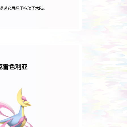
据说它用绳子拖动了大陆。
克雷色利亚