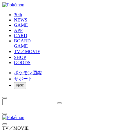
30th
NEWS
GAME
APP
CARD
BOARD
GAME
TV／MOVIE
SHOP
GOODS
ポケモン
図鑑
サポート
検索
TV／MOVIE