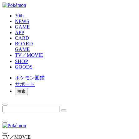
30th
NEWS
GAME
APP
CARD
BOARD
GAME
TV／MOVIE
SHOP
GOODS
ポケモン
図鑑
サポート
検索
TV／MOVIE