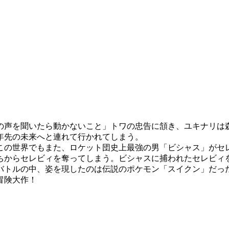
の声を聞いたら動かないこと」トワの忠告に頷き、ユキナリは
年先の未来へと連れて行かれてしまう。
、この世界でもまた、ロケット団史上最強の男「ビシャス」がセ
ちからセレビィを奪ってしまう。ビシャスに捕われたセレビィ
バトルの中、姿を現したのは伝説のポケモン「スイクン」だった
冒険大作！