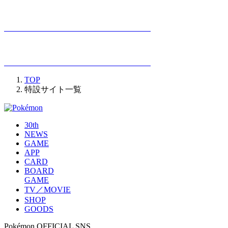
TOP
特設サイト一覧
30th
NEWS
GAME
APP
CARD
BOARD
GAME
TV／MOVIE
SHOP
GOODS
Pokémon OFFICIAL SNS