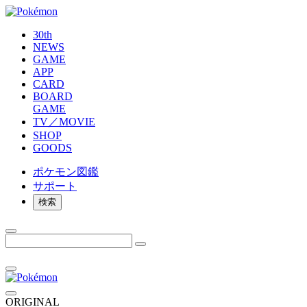
30th
NEWS
GAME
APP
CARD
BOARD
GAME
TV／MOVIE
SHOP
GOODS
ポケモン
図鑑
サポート
検索
ORIGINAL