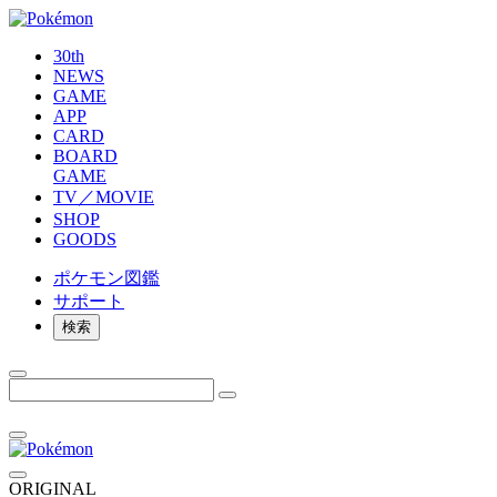
30th
NEWS
GAME
APP
CARD
BOARD
GAME
TV／MOVIE
SHOP
GOODS
ポケモン
図鑑
サポート
検索
ORIGINAL