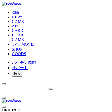
30th
NEWS
GAME
APP
CARD
BOARD
GAME
TV／MOVIE
SHOP
GOODS
ポケモン
図鑑
サポート
検索
ORIGINAL