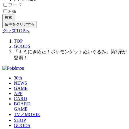
フード
30th
検索
条件をクリアする
グッズTOPへ
TOP
GOODS
「キミにきめた！ポケモンゲットぬいぐるみ」第3弾が
登場！
30th
NEWS
GAME
APP
CARD
BOARD
GAME
TV／MOVIE
SHOP
GOODS