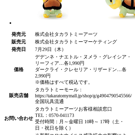
発売元
株式会社タカラトミーアーツ
販売元
株式会社タカラトミーマーケティング
発売日
7月29日（木）
デデンネ・ナエトル・ヌメラ・グレイシア・
リーフィア…各1,990円
価格
ダークライ・クレセリア・リザードン…各
2,990円
※価格はすべて税込です。
タカラトミーモール：
販売店舗
https://takaratomymall.jp/shop/g/g4904790545566/
全国玩具流通
タカラトミーアーツお客様相談窓口
TEL：0570-041173
お問い合わせ
受付時間：月～金曜日 10時～ 17時（土・
日・祝日を除く）