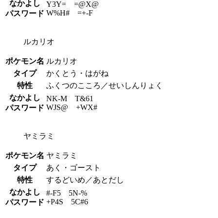
なかよし
Y3Y= =@X@
W%H# =+-F
パスワード
ルカリオ
ポケモン名
ルカリオ
タイプ
かくとう・はがね
特性
ふくつのこころ／せいしんりょく
なかよし
NK-M T&61
WJS@ +WX#
パスワード
ヤミラミ
ポケモン名
ヤミラミ
タイプ
あく・ゴースト
特性
するどいめ／あとだし
なかよし
#-F5 5N-%
+P4S 5C#6
パスワード