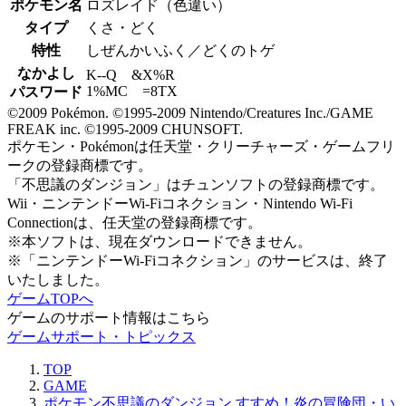
ポケモン名
ロズレイド（色違い）
タイプ
くさ・どく
特性
しぜんかいふく／どくのトゲ
なかよし
K--Q &X%R
1%MC =8TX
パスワード
©2009 Pokémon. ©1995-2009 Nintendo/Creatures Inc./GAME
FREAK inc. ©1995-2009 CHUNSOFT.
ポケモン・Pokémonは任天堂・クリーチャーズ・ゲームフリ
ークの登録商標です。
「不思議のダンジョン」はチュンソフトの登録商標です。
Wii・ニンテンドーWi-Fiコネクション・Nintendo Wi-Fi
Connectionは、任天堂の登録商標です。
※本ソフトは、現在ダウンロードできません。
※「ニンテンドーWi-Fiコネクション」のサービスは、終了
いたしました。
ゲームTOPへ
ゲームのサポート情報はこちら
ゲームサポート・トピックス
TOP
GAME
ポケモン不思議のダンジョン すすめ！炎の冒険団・い