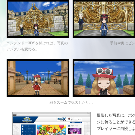
ニンテンドー3DSを傾ければ、写真の
手前や奥にピ
アングルも変わる。
顔をズームで拡大したり…
撮影した写真は、ポ
ジに飾ることができる
プレイヤーに自慢し