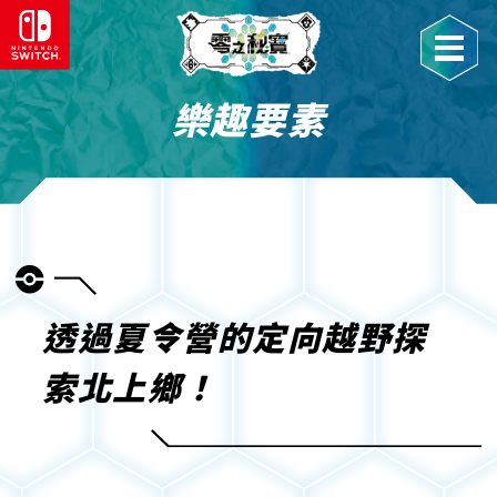
樂趣要素
透過夏令營的定向越野探
索北上鄉！