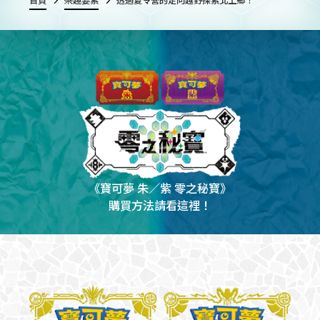
《寶可夢 朱／紫 零之秘寶》
購買方法請看這裡！