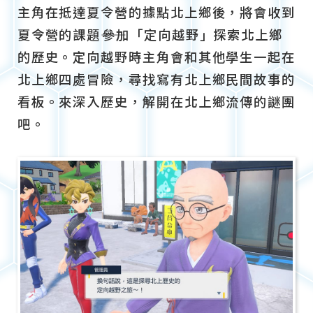
主角在抵達夏令營的據點北上鄉後，將會收到
夏令營的課題――參加「定向越野」探索北上鄉
的歷史。定向越野時主角會和其他學生一起在
北上鄉四處冒險，尋找寫有北上鄉民間故事的
看板。來深入歷史，解開在北上鄉流傳的謎團
吧。