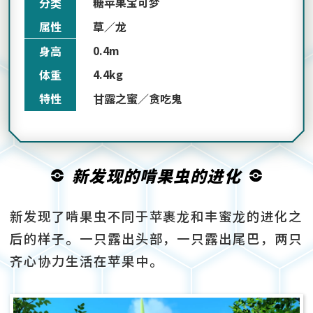
糖苹果宝可梦
分类
草／龙
属性
0.4m
身高
4.4kg
体重
甘露之蜜／贪吃鬼
特性
新发现的啃果虫的进化
新发现了啃果虫不同于苹裹龙和丰蜜龙的进化之
后的样子。一只露出头部，一只露出尾巴，两只
齐心协力生活在苹果中。