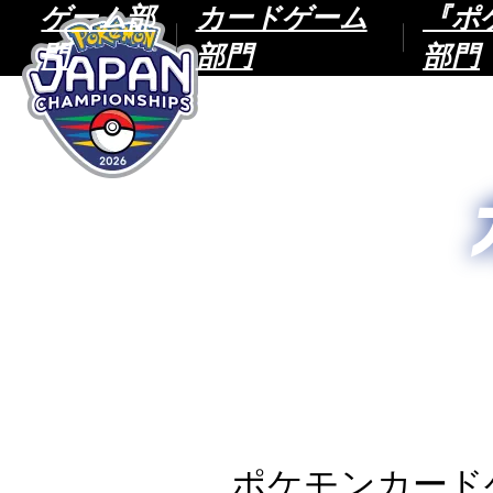
ゲーム部
カードゲーム
『ポ
門
部門
部門
ポケモンカード