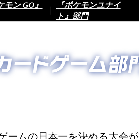
ケモン GO』
『ポケモンユナイ
ト』部門
ゲームの日本一を決める大会が