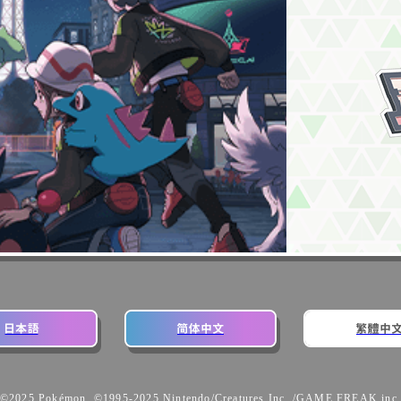
©2025 Pokémon. ©1995-2025 Nintendo/Creatures Inc. /GAME FREAK inc