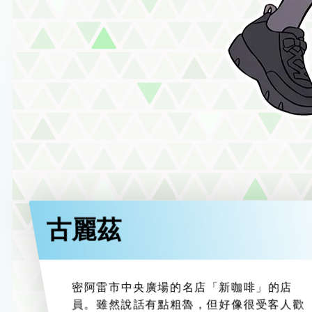
古麗茲
密阿雷市中央廣場的名店「新咖啡」的店
員。雖然說話有點粗魯，但好像很受客人歡