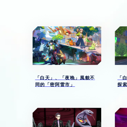
「白天」、「夜晚」風貌不
「
同的「密阿雷市」
探