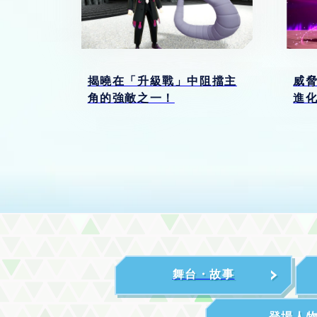
揭曉在「升級戰」中阻擋主
威
角的強敵之一！
進
舞台・故事
登場人