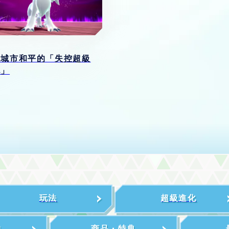
脅城市和平的「失控超級
化」
玩法
超級進化
物
商品・特典