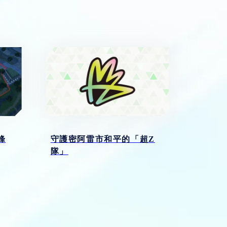
峰
守護密阿雷市和平的「超Z
隊」