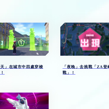
白天」在城市中四處穿梭
「夜晚」去挑戰「ZA登
索！
戰」！