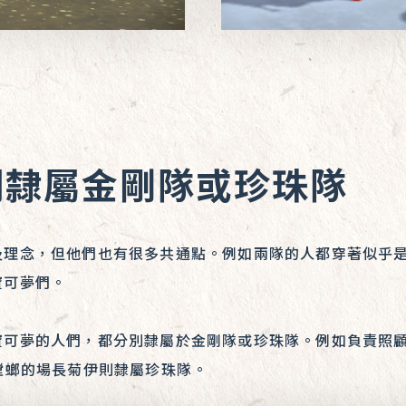
別隸屬金剛隊或珍珠隊
及理念，但他們也有很多共通點。例如兩隊的人都穿著似乎
寶可夢們。
寶可夢的人們，都分別隸屬於金剛隊或珍珠隊。例如負責照
斧螳螂的場長菊伊則隸屬珍珠隊。