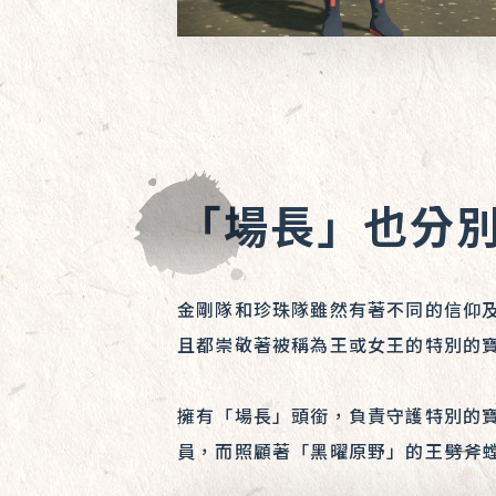
「場長」也分
金剛隊和珍珠隊雖然有著不同的信仰
且都崇敬著被稱為王或女王的特別的
擁有「場長」頭銜，負責守護特別的
員，而照顧著「黑曜原野」的王――劈