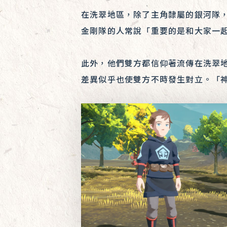
在洗翠地區，除了主角隸屬的銀河隊
金剛隊的人常說「重要的是和大家一
此外，他們雙方都信仰著流傳在洗翠
差異似乎也使雙方不時發生對立。「