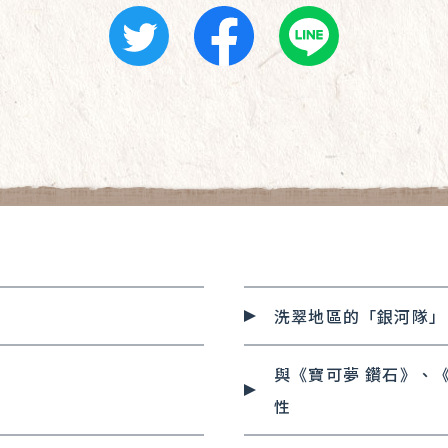
洗翠地區的「銀河隊」
與《寶可夢 鑽石》、
性