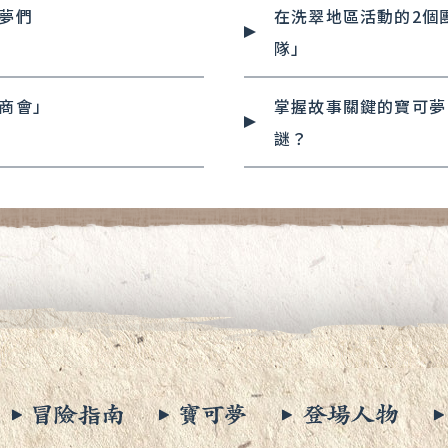
夢們
在洗翠地區活動的2個
隊」
商會」
掌握故事關鍵的寶可夢
謎？