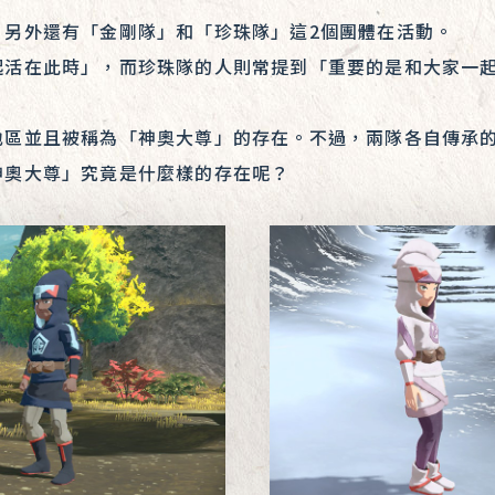
，另外還有「金剛隊」和「珍珠隊」這2個團體在活動。
起活在此時」，而珍珠隊的人則常提到「重要的是和大家一
地區並且被稱為「神奧大尊」的存在。不過，兩隊各自傳承
神奧大尊」究竟是什麼樣的存在呢？