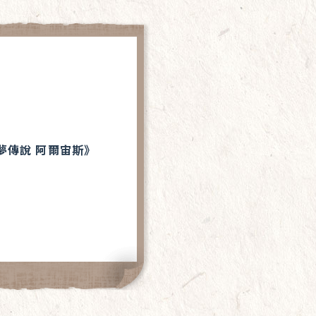
夢傳說 阿爾宙斯》