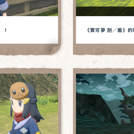
」！
《寶可夢 劍／盾》