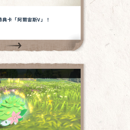
特典卡「阿爾宙斯V」！