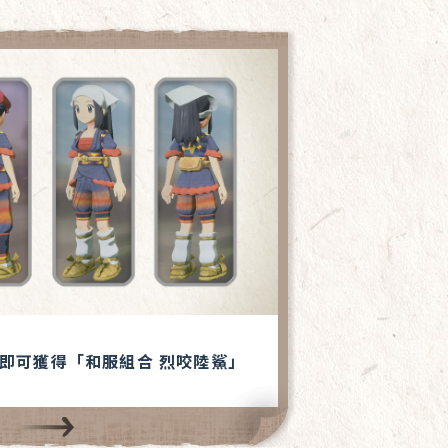
即可獲得「和服組合 烈咬陸鯊」