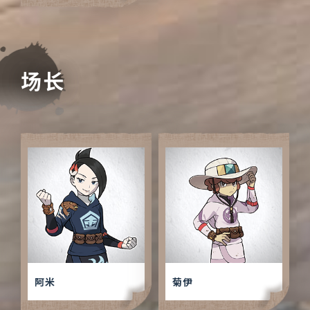
场长
阿米
菊伊