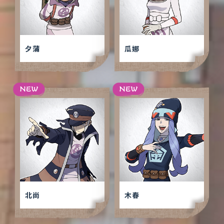
夕蒲
瓜娜
北尚
木春