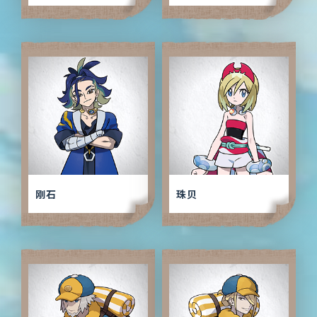
刚石
珠贝