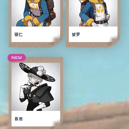
银仁
望罗
吾思