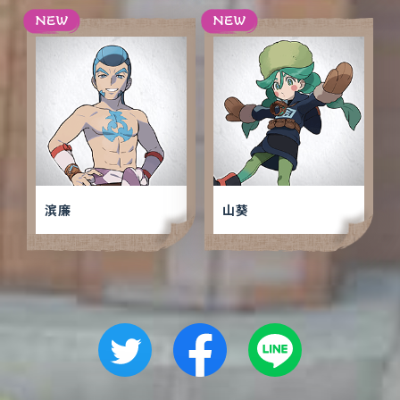
滨廉
山葵