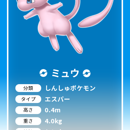
ミュウ
しんしゅポケモン
分類
エスパー
タイプ
0.4m
高さ
4.0kg
重さ