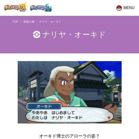
MENU
トップ
TOP
登場人物
ナリヤ・オーキド
ナリヤ・オーキド
集める
育てる
バトルする
交換する
冒険の舞台
ストーリー
登場人物
ポケモン図鑑
オーキド博士のアローラの姿？