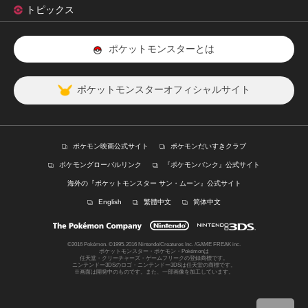
トピックス
ポケットモンスターとは
ポケットモンスターオフィシャルサイト
ポケモン映画公式サイト
ポケモンだいすきクラブ
ポケモングローバルリンク
『ポケモンバンク』公式サイト
海外の『ポケットモンスター サン・ムーン』公式サイト
English
繁體中文
简体中文
©2016 Pokémon. ©1995-2016 Nintendo/Creatures Inc. /GAME FREAK inc.
ポケットモンスター・ポケモン・Pokémonは
任天堂・クリーチャーズ・ゲームフリークの登録商標です。
ニンテンドー3DSのロゴ・ニンテンドー3DSは任天堂の商標です。
※画面は開発中のものです。また、一部画像を加工しています。