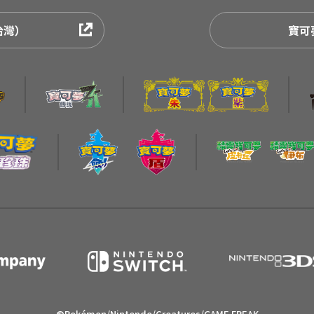
台灣）
寶可
©Pokémon/Nintendo/Creatures/GAME FREAK