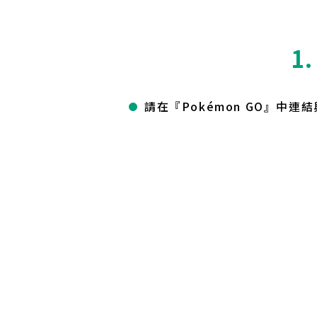
1
請在『Pokémon GO』中連結與