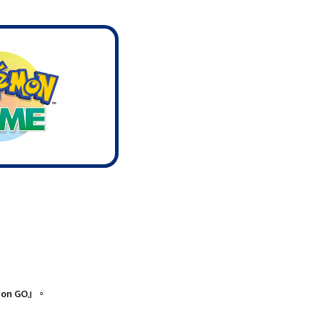
on GO』。