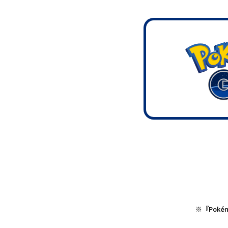
※『Poké