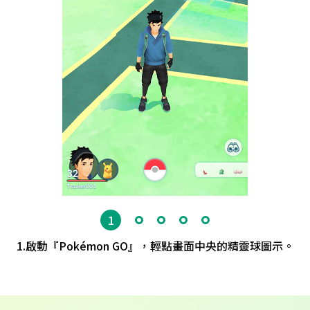
1
2
3
4
5
1.啟動『Pokémon GO』，輕點畫面中央的精靈球圖示。