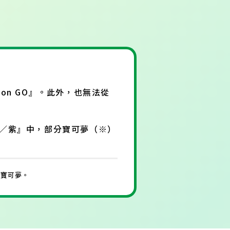
mon GO』。此外，也無法從
 朱／紫』中，部分寶可夢（※）
的寶可夢。