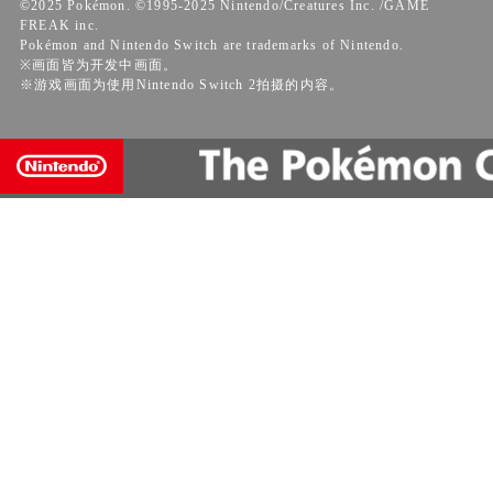
©2025 Pokémon. ©1995-2025 Nintendo/Creatures Inc. /GAME
FREAK inc.
Pokémon and Nintendo Switch are trademarks of Nintendo.
※画面皆为开发中画面。
※游戏画面为使用Nintendo Switch 2拍摄的内容。