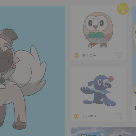
SHARE
モクロー
522
SHARE
アシマリ
411