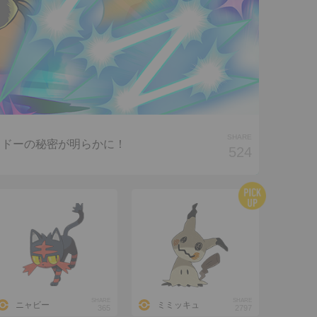
SHARE
ャドーの秘密が明らかに！
524
SHARE
SHARE
ニャビー
ミミッキュ
365
2797