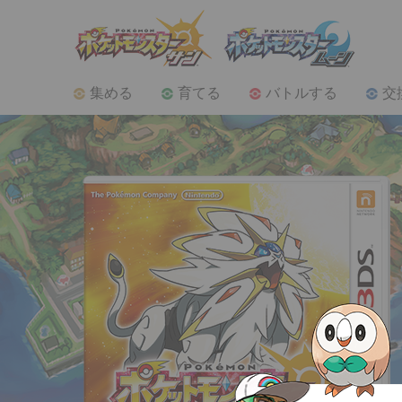
集める
育てる
バトルする
交