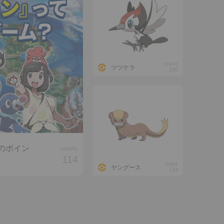
SHARE
ツツケラ
240
のポイン
SHARE
114
SHARE
ヤングース
134