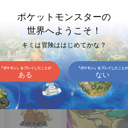
ポケットモンスターの
世界へようこそ！
キミは冒険ははじめてかな？
『ポケモン』をプレイしたことが
『ポケモン』をプレイしたこと
ある
ない
SHARE
ディグダ
224
E