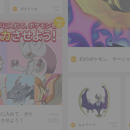
1
SHARE
ダグトリオ
749
幻のポケモン、マーシ
手に入れて、ポケ
SHARE
1181
カさせよう！
SHARE
ルナアーラ
401