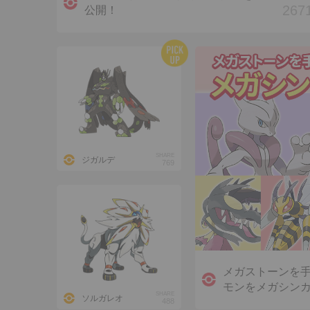
267
公開！
SHARE
ジガルデ
769
メガストーンを
モンをメガシン
SHARE
ソルガレオ
488